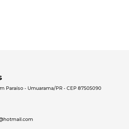
s
rdim Paraíso - Umuarama/PR - CEP 87505090
@hotmail.com