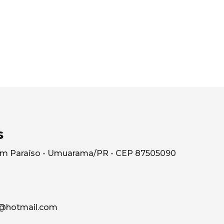
s
rdim Paraíso - Umuarama/PR - CEP 87505090
@hotmail.com