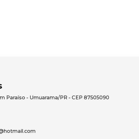
s
rdim Paraíso - Umuarama/PR - CEP 87505090
@hotmail.com