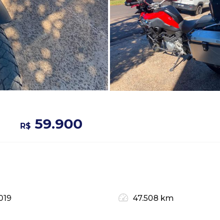
59.900
R$
019
47.508 km