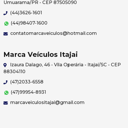
Umuarama/PR - CEP 87505090
(44)3626-1601
(44)98407-1600
contatomarcaveiculos@hotmail.com
Marca Veículos Itajai
Izaura Dalago, 46 - Vila Operária - Itajaí/SC - CEP
88304110
(47)2033-6558
(47)99954-8931
marcaveiculositajai@gmail.com