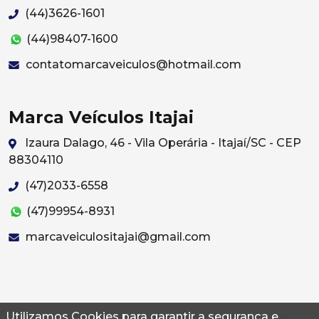
(44)3626-1601
(44)98407-1600
contatomarcaveiculos@hotmail.com
Marca Veículos Itajai
Izaura Dalago, 46 - Vila Operária - Itajaí/SC - CEP
88304110
(47)2033-6558
(47)99954-8931
marcaveiculositajai@gmail.com
Utilizamos Cookies para garantir a segurança e