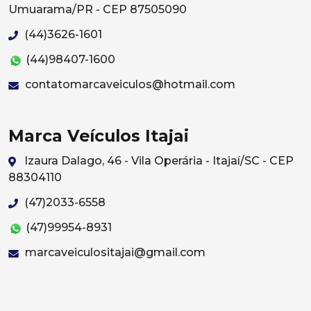
Umuarama/PR - CEP 87505090
(44)3626-1601
(44)98407-1600
contatomarcaveiculos@hotmail.com
Marca Veículos Itajai
Izaura Dalago, 46 - Vila Operária - Itajaí/SC - CEP
88304110
(47)2033-6558
(47)99954-8931
marcaveiculositajai@gmail.com