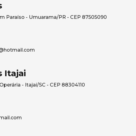
s
rdim Paraíso - Umuarama/PR - CEP 87505090
@hotmail.com
 Itajai
 Operária - Itajaí/SC - CEP 88304110
mail.com