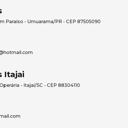
s
rdim Paraíso - Umuarama/PR - CEP 87505090
@hotmail.com
 Itajai
 Operária - Itajaí/SC - CEP 88304110
mail.com